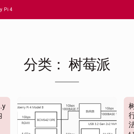
y Pi 4
分类：
树莓派
.y
树
内
行
法
4 