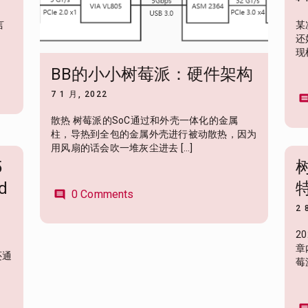
言
某
还
现树
BB的小小树莓派：硬件架构
7 1 月, 2022
comme
散热 树莓派的SoC通过和外壳一体化的金属
柱，导热到全包的金属外壳进行被动散热，因为
用风扇的话会吹一堆灰尘进去 […]
5
树
d
0 Comments
comment
2 
2
章
还通
莓派