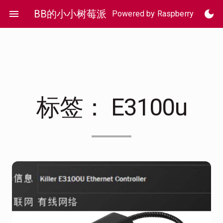
Skip
menu
BB的小小树莓派
dark_mode
Powered by Raspberry Pi 4
to
content
标签：
E3100u