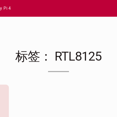
y Pi 4
标签：
RTL8125
南