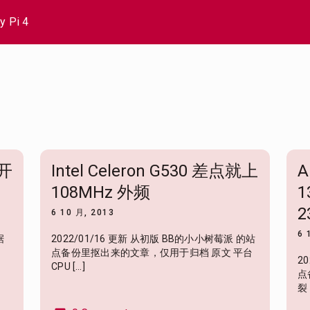
y Pi 4
 开
Intel Celeron G530 差点就上
A
108MHz 外频
1
2
6 10 月, 2013
6 
据
2022/01/16 更新 从初版 BB的小小树莓派 的站
点备份里抠出来的文章，仅用于归档 原文 平台
2
CPU […]
点
裂