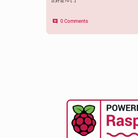
正好是10 […]
0 Comments
comment