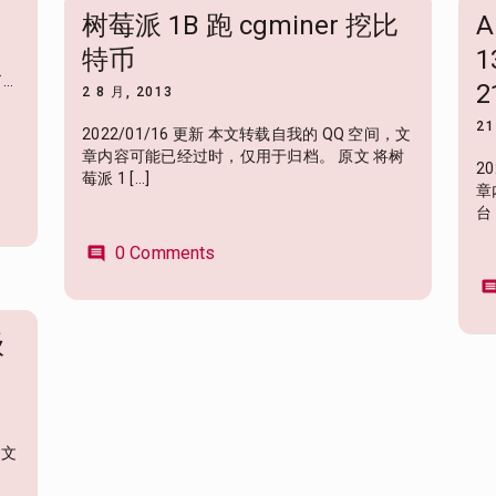
树莓派 1B 跑 cgminer 挖比
A
特币
1
…
2
2 8 月, 2013
。
21
2022/01/16 更新 本文转载自我的 QQ 空间，文
章内容可能已经过时，仅用于归档。 原文 将树
2
莓派 1 […]
章
台：
0 Comments
comment
comme
级
，文
，