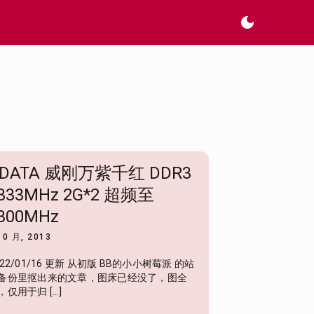
dark_mode
DATA 威刚万紫千红 DDR3
333MHz 2G*2 超频至
300MHz
10 月, 2013
022/01/16 更新 从初版 BB的小小树莓派 的站
备份里抠出来的文章，图床已经没了，图全
，仅用于归 […]