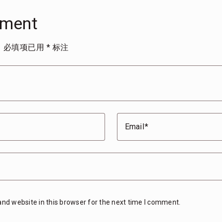
mment
。
必填项已用
*
标注
Email
nd website in this browser for the next time I comment.