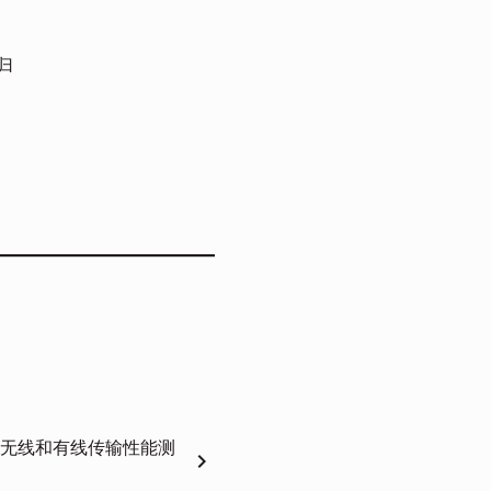
归
erf2 无线和有线传输性能测
chevron_right