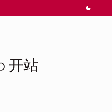
dark_mode
o 开站