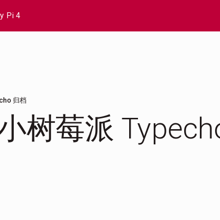
y Pi 4
pcho 归档
小树莓派 Typech