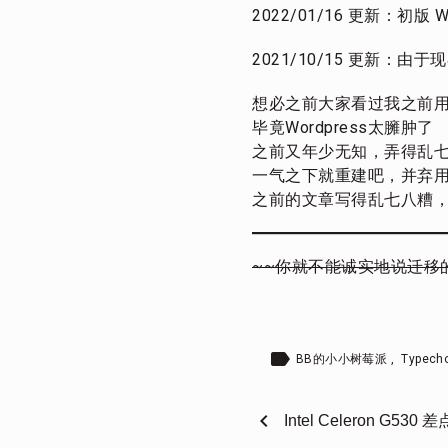
2022/01/16 更新：初版
2021/10/15 更新：
想必之前大家看过我之前用Wo
毕竟Wordpress太臃肿了
之前又年少无知，弄得乱
一气之下就重建吧，并弃用W
之前的文章写得乱七八糟
~~你就不能诚实地说迁移
label
BB的小小树莓派
,
Typech
chevron_left
Intel Celeron G53